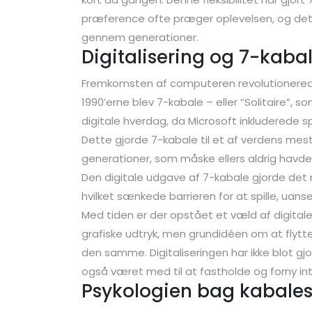
præference ofte præger oplevelsen, og det h
gennem generationer.
Digitalisering og 7-kab
Fremkomsten af computeren revolutionerede 
1990’erne blev 7-kabale – eller “Solitaire”, 
digitale hverdag, da Microsoft inkluderede s
Dette gjorde 7-kabale til et af verdens mest
generationer, som måske ellers aldrig havde 
Den digitale udgave af 7-kabale gjorde det 
hvilket sænkede barrieren for at spille, uanse
Med tiden er der opstået et væld af digitale
grafiske udtryk, men grundidéen om at flytt
den samme. Digitaliseringen har ikke blot gj
også været med til at fastholde og forny inte
Psykologien bag kabalesp