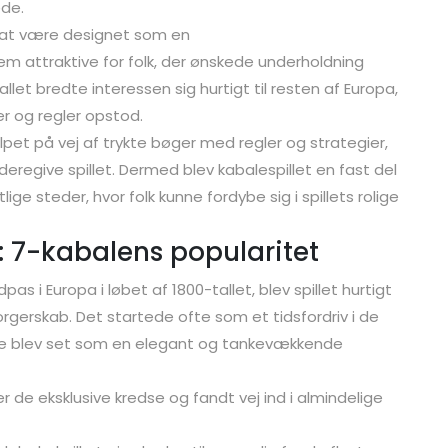
ede.
ed at være designet som en
m attraktive for folk, der ønskede underholdning
llet bredte interessen sig hurtigt til resten af Europa,
er og regler opstod.
lpet på vej af trykte bøger med regler og strategier,
ideregive spillet. Dermed blev kabalespillet en fast del
ge steder, hvor folk kunne fordybe sig i spillets rolige
er: 7-kabalens popularitet
s i Europa i løbet af 1800-tallet, blev spillet hurtigt
rgerskab. Det startede ofte som et tidsfordriv i de
le blev set som en elegant og tankevækkende
r de eksklusive kredse og fandt vej ind i almindelige