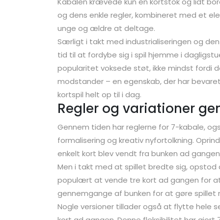
Kabalen krævede kun en kortstok og lidt bord
og dens enkle regler, kombineret med et ele
unge og ældre at deltage.
Særligt i takt med industrialiseringen og den 
tid til at fordybe sig i spil hjemme i daglig
popularitet voksede støt, ikke mindst fordi 
modstander – en egenskab, der har bevaret
kortspil helt op til i dag.
Regler og variationer g
Gennem tiden har reglerne for 7-kabale, og
formalisering og kreativ nyfortolkning. Oprinde
enkelt kort blev vendt fra bunken ad gangen
Men i takt med at spillet bredte sig, opsto
populært at vende tre kort ad gangen for at
gennemgange af bunken for at gøre spillet 
Nogle versioner tillader også at flytte hele s
kort ad gangen. Denne fleksibilitet har gjort 7