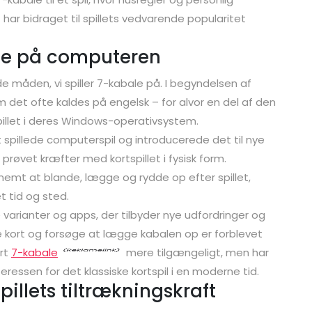
ar bidraget til spillets vedvarende popularitet
ale på computeren
måden, vi spiller 7-kabale på. I begyndelsen af
som det ofte kaldes på engelsk – for alvor en del af den
pillet i deres Windows-operativsystem.
 spillede computerspil og introducerede det til nye
prøvet kræfter med kortspillet i fysisk form.
nemt at blande, lægge og rydde op efter spillet,
t tid og sted.
 varianter og apps, der tilbyder nye udfordringer og
e kort og forsøge at lægge kabalen op er forblevet
ort
7-kabale
mere tilgængeligt, men har
ressen for det klassiske kortspil i en moderne tid.
illets tiltrækningskraft