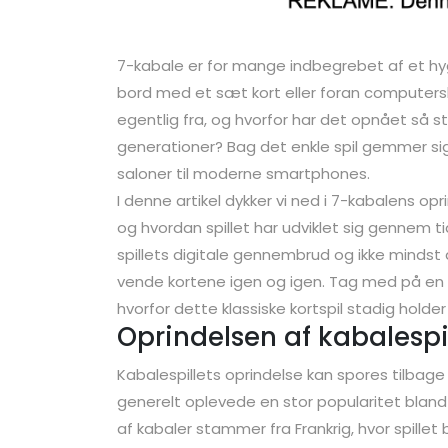
7-kabale er for mange indbegrebet af et hyg
bord med et sæt kort eller foran computers
egentlig fra, og hvorfor har det opnået så 
generationer? Bag det enkle spil gemmer sig
saloner til moderne smartphones.
I denne artikel dykker vi ned i 7-kabalens oprin
og hvordan spillet har udviklet sig gennem ti
spillets digitale gennembrud og ikke mindst de
vende kortene igen og igen. Tag med på en r
hvorfor dette klassiske kortspil stadig hold
Oprindelsen af kabalespi
Kabalespillets oprindelse kan spores tilbage ti
generelt oplevede en stor popularitet blandt
af kabaler stammer fra Frankrig, hvor spillet 