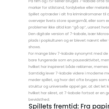
På film og i tv-serier bruges 7-kabale ofte t
markør for stilstand, fordybelse eller melankol
Spillet optræder i alt fra kriminalromaner t
overvejer livets store spørgsmål, eller som 
problemer ikke altid kan “gå op”, uanset hvo
Den digitale version af 7-kabale, især Micros
plads i popkulturen og er blevet nævnt eller vi
shows.
For mange blev 7-kabale synonymt med de ti
bare fungerede som en pauseaktivitet, men 
hvilket har inspireret både reklamer, memes
Samtidig lever 7-kabale videre i moderne me
møder spillet, og hvor det ofte bruges som et
struktur og universelle appel gør, at det let k
hvilket har sikret, at 7-kabale fortsat er en 
bevidsthed.
Spillets fremtid: Fra papi