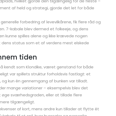
plads, hvilket gjorde den tilgængelig for de fleste –
ment af held og strategi, gjorde det let for både
generelle forbedring af levevilkårene, fik flere råd og
stuen. 7-kabale blev dermed et folkeeje, og dens
den kunne spilles alene og ikke krævede nogen
 dens status som et af verdens mest elskede
ennem tiden
så kendt som Klondike, været genstand for både
ligt var spillets struktur forholdsvis fastlagt: et
, og kun én gennemgang af bunken var tilladt.
d der mange variationer – eksempelvis blev det
 øge sværhedsgraden, eller at tillade flere
mere tilgængeligt.
ekvenser af kort, mens andre kun tillader at flytte ét
-kabale til et spil, hvor husregler og personlig