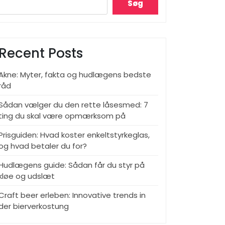
Søg
Recent Posts
Akne: Myter, fakta og hudlægens bedste
råd
Sådan vælger du den rette låsesmed: 7
ting du skal være opmærksom på
Prisguiden: Hvad koster enkeltstyrkeglas,
og hvad betaler du for?
Hudlægens guide: Sådan får du styr på
kløe og udslæt
Craft beer erleben: Innovative trends in
der bierverkostung