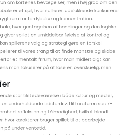
ke kun om kortenes bevægelser, men i høj grad om den
-kabale er et spil, hvor spilleren udelukkende konkurrerer
rygt rum for fordybelse og koncentration.
bale, hvor gentagelsen af handlinger og den logiske
giver spillet en umiddelbar følelse af kontrol og
 kan spillerens valg og strategi gøre en forskel.
lerer til vores trang til at finde mønstre og skabe
derfor et mentalt frirum, hvor man midlertidigt kan
ens man fokuserer på at løse en overskuelig, men
ier
nde stor tilstedeværelse i både kultur og medier,
en underholdende tidsfordriv. I litteraturen ses 7-
mhed, refleksion og tålmodighed, hvilket blandt
, hvor karakterer bruger spillet til at bearbejde
en på under ventetid.