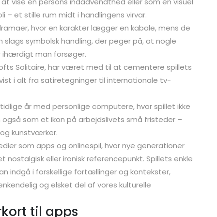
il at vise en persons indadvendthed eller som en visuel
i – et stille rum midt i handlingens virvar.
il dramaer, hvor en karakter lægger en kabale, mens de
en slags symbolsk handling, der peger på, at nogle
r ihærdigt man forsøger.
ofts Solitaire, har været med til at cementere spillets
st i alt fra satiretegninger til internationale tv-
dlige år med personlige computere, hvor spillet ikke
også som et ikon på arbejdslivets små fristeder –
 og kunstværker.
dier som apps og onlinespil, hvor nye generationer
 nostalgisk eller ironisk referencepunkt. Spillets enkle
an indgå i forskellige fortællinger og kontekster,
genkendelig og elsket del af vores kulturelle
rkort til apps