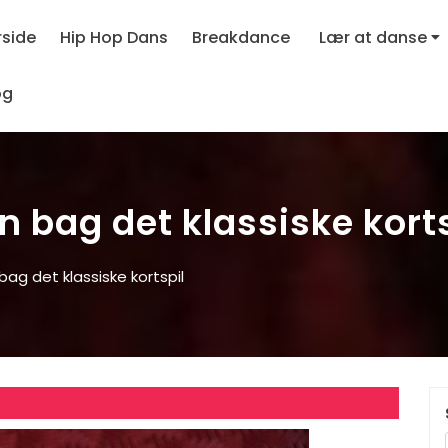
rside
Hip Hop Dans
Breakdance
Lær at danse
og
n bag det klassiske kort
bag det klassiske kortspil