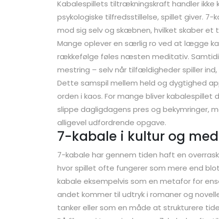
Kabalespillets tiltrækningskraft handler ik
psykologiske tilfredsstillelse, spillet giver. 7
mod sig selv og skæbnen, hvilket skaber et t
Mange oplever en særlig ro ved at lægge ka
rækkefølge føles næsten meditativ. Samtidig 
mestring – selv når tilfældigheder spiller ind,
Dette samspil mellem held og dygtighed appel
orden i kaos. For mange bliver kabalespillet 
slippe dagligdagens pres og bekymringer, m
alligevel udfordrende opgave.
7-kabale i kultur og med
7-kabale har gennem tiden haft en overraske
hvor spillet ofte fungerer som mere end blot 
kabale eksempelvis som en metafor for enso
andet kommer til udtryk i romaner og noveller
tanker eller som en måde at strukturere tid