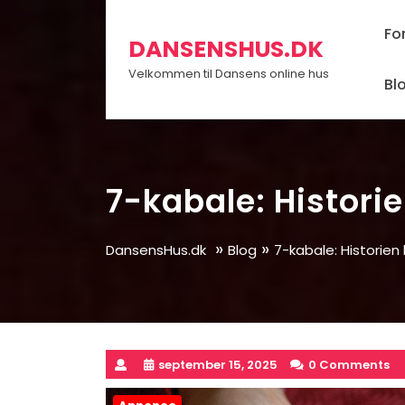
Skip
to
Fo
DANSENSHUS.DK
content
Velkommen til Dansens online hus
Bl
7-kabale: Historie
»
»
DansensHus.dk
Blog
7-kabale: Historien 
september 15, 2025
0 Comments