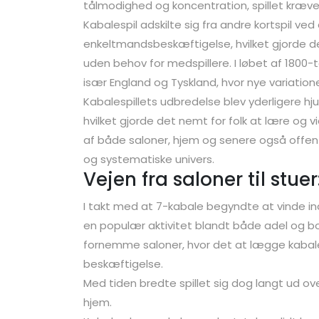
tålmodighed og koncentration, spillet kræv
Kabalespil adskilte sig fra andre kortspil v
enkeltmandsbeskæftigelse, hvilket gjorde de
uden behov for medspillere. I løbet af 1800-ta
især England og Tyskland, hvor nye variation
Kabalespillets udbredelse blev yderligere hju
hvilket gjorde det nemt for folk at lære og v
af både saloner, hjem og senere også offentli
og systematiske univers.
Vejen fra saloner til stu
I takt med at 7-kabale begyndte at vinde indpa
en populær aktivitet blandt både adel og bo
fornemme saloner, hvor det at lægge kaba
beskæftigelse.
Med tiden bredte spillet sig dog langt ud ove
hjem.