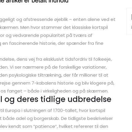
geligt og afstressende øjeblik – enten alene ved et
kærmen. Men hvor stammer det klassiske kortspil
stor og vedvarende popularitet på tværs af
 en fascinerende historie, der spænder fra fine
delse, dens vej fra eksklusivt tidsfordriv til folkeeje,
den. Vi ser nærmere på de forskellige variationer,
n psykologiske tiltrækning, der får millioner til at
ejse gennem 7-kabalens historie og bliv klogere på,
er os fanget – både i virkeligheden og på skærmen.
l og deres tidlige udbredelse
l Europa i slutningen af 1700-tallet, hvor kortspil
 både adel og borgerskab. De tidligste beskrivelser
blev kendt som “patience”, hvilket refererer til den