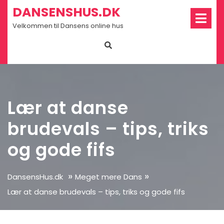
Skip
Op
DANSENSHUS.DK
Me
to
Velkommen til Dansens online hus
content
Lær at danse
brudevals – tips, triks
og gode fifs
»
»
DansensHus.dk
Meget mere Dans
Lær at danse brudevals – tips, triks og gode fifs