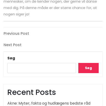
mennesker, om de kender nogen, der gerne vil danse
med dig. På denne måde er der større chance for, at
nogen siger ja!
Indlægsnavigation
Previous
Previous Post
Post
Next
Next Post
Post
Søg
Søg
Recent Posts
Akne: Myter, fakta og hudlægens bedste råd