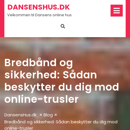
Skip
Op
DANSENSHUS.DK
Me
to
Velkommen til Dansens online hus
content
Bredbånd og
sikkerhed: Sådan
beskytter du dig mod
online-trusler
»
»
DansensHus.dk
Blog
Bredbånd og sikkerhed: Sådan beskytter du dig mod
online-trusler