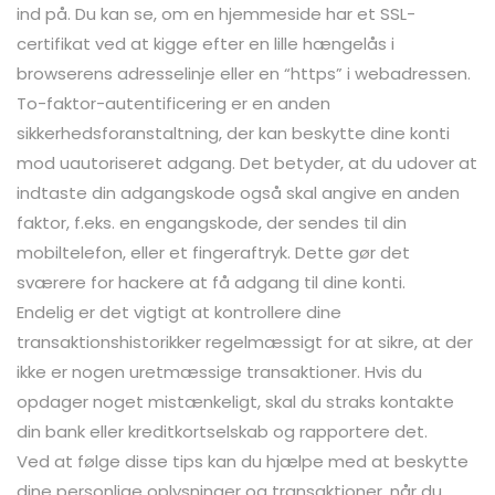
ind på. Du kan se, om en hjemmeside har et SSL-
certifikat ved at kigge efter en lille hængelås i
browserens adresselinje eller en “https” i webadressen.
To-faktor-autentificering er en anden
sikkerhedsforanstaltning, der kan beskytte dine konti
mod uautoriseret adgang. Det betyder, at du udover at
indtaste din adgangskode også skal angive en anden
faktor, f.eks. en engangskode, der sendes til din
mobiltelefon, eller et fingeraftryk. Dette gør det
sværere for hackere at få adgang til dine konti.
Endelig er det vigtigt at kontrollere dine
transaktionshistorikker regelmæssigt for at sikre, at der
ikke er nogen uretmæssige transaktioner. Hvis du
opdager noget mistænkeligt, skal du straks kontakte
din bank eller kreditkortselskab og rapportere det.
Ved at følge disse tips kan du hjælpe med at beskytte
dine personlige oplysninger og transaktioner, når du