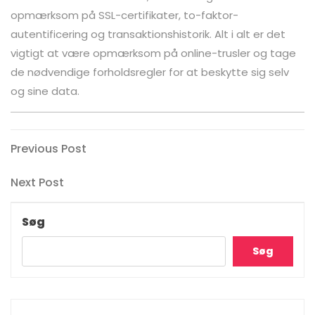
opmærksom på SSL-certifikater, to-faktor-
autentificering og transaktionshistorik. Alt i alt er det
vigtigt at være opmærksom på online-trusler og tage
de nødvendige forholdsregler for at beskytte sig selv
og sine data.
Indlægsnavigation
Previous
Previous Post
Post
Next
Next Post
Post
Søg
Søg