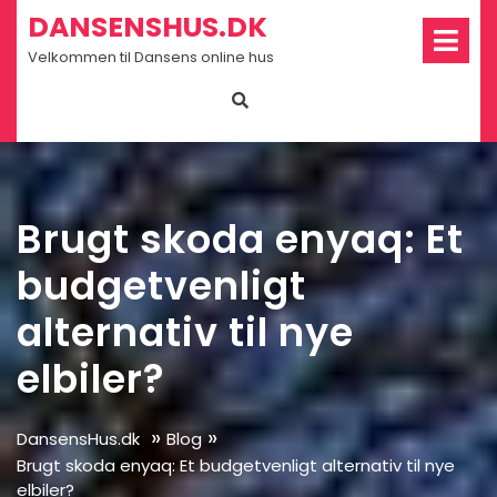
Skip
Op
DANSENSHUS.DK
Me
to
Velkommen til Dansens online hus
content
Brugt skoda enyaq: Et
budgetvenligt
alternativ til nye
elbiler?
»
»
DansensHus.dk
Blog
Brugt skoda enyaq: Et budgetvenligt alternativ til nye
elbiler?