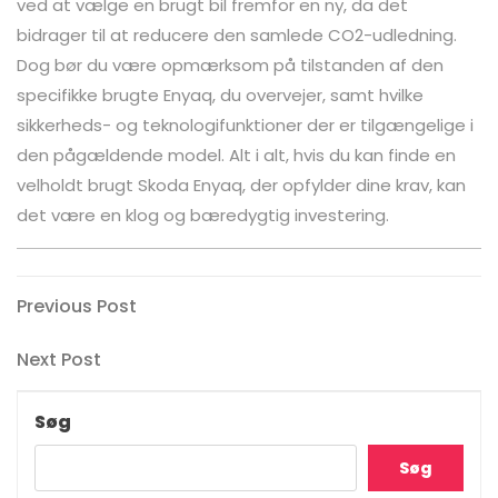
ved at vælge en brugt bil fremfor en ny, da det
bidrager til at reducere den samlede CO2-udledning.
Dog bør du være opmærksom på tilstanden af den
specifikke brugte Enyaq, du overvejer, samt hvilke
sikkerheds- og teknologifunktioner der er tilgængelige i
den pågældende model. Alt i alt, hvis du kan finde en
velholdt brugt Skoda Enyaq, der opfylder dine krav, kan
det være en klog og bæredygtig investering.
Indlægsnavigation
Previous
Previous Post
Post
Next
Next Post
Post
Søg
Søg