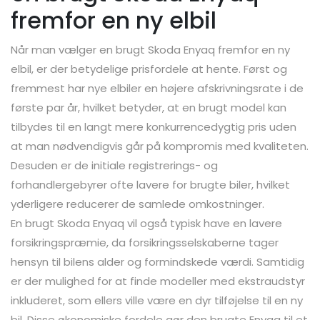
fremfor en ny elbil
Når man vælger en brugt Skoda Enyaq fremfor en ny
elbil, er der betydelige prisfordele at hente. Først og
fremmest har nye elbiler en højere afskrivningsrate i de
første par år, hvilket betyder, at en brugt model kan
tilbydes til en langt mere konkurrencedygtig pris uden
at man nødvendigvis går på kompromis med kvaliteten.
Desuden er de initiale registrerings- og
forhandlergebyrer ofte lavere for brugte biler, hvilket
yderligere reducerer de samlede omkostninger.
En brugt Skoda Enyaq vil også typisk have en lavere
forsikringspræmie, da forsikringsselskaberne tager
hensyn til bilens alder og formindskede værdi. Samtidig
er der mulighed for at finde modeller med ekstraudstyr
inkluderet, som ellers ville være en dyr tilføjelse til en ny
bil. Disse økonomiske fordele gør den brugte Enyaq til et