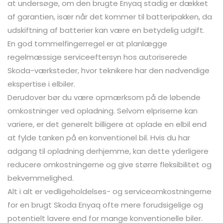
at undersøge, om den brugte Enyaq stadig er dækket
af garantien, især når det kommer til batteripakken, da
udskiftning af batterier kan være en betydelig udgift.
En god tommelfingerregel er at planlægge
regelmæssige serviceeftersyn hos autoriserede
Skoda-værksteder, hvor teknikere har den nødvendige
ekspertise i elbiler.
Derudover bør du være opmærksom på de løbende
omkostninger ved opladning. Selvom elpriserne kan
variere, er det generelt billigere at oplade en elbil end
at fylde tanken på en konventionel bil. Hvis du har
adgang til opladning derhjemme, kan dette yderligere
reducere omkostningerne og give større fleksibilitet og
bekvemmelighed.
Alt i alt er vedligeholdelses- og serviceomkostningerne
for en brugt Skoda Enyaq ofte mere forudsigelige og
potentielt lavere end for mange konventionelle biler.