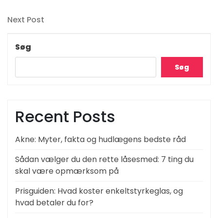
Post
Next
Next Post
Post
Søg
Søg
Recent Posts
Akne: Myter, fakta og hudlægens bedste råd
Sådan vælger du den rette låsesmed: 7 ting du
skal være opmærksom på
Prisguiden: Hvad koster enkeltstyrkeglas, og
hvad betaler du for?