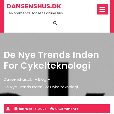
Skip
Op
DANSENSHUS.DK
Me
to
Velkommen til Dansens online hus
content
De Nye Trends Inden
For Cykelteknologi
»
»
DansensHus.dk
Blog
De Nye Trends Inden For Cykelteknologi
februar 15, 2023
0 Comments