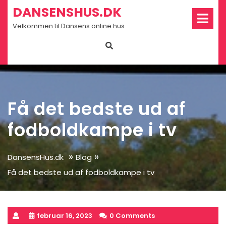
Skip
Op
DANSENSHUS.DK
Me
to
Velkommen til Dansens online hus
content
Få det bedste ud af
fodboldkampe i tv
»
»
DansensHus.dk
Blog
Få det bedste ud af fodboldkampe i tv
februar 16, 2023
0 Comments