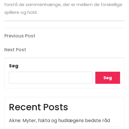
forstå de sammenhænge, der er mellem de forskellige
spillere og hold.
Indlægsnavigation
Previous
Previous Post
Post
Next
Next Post
Post
Søg
Søg
Recent Posts
Akne: Myter, fakta og hudlægens bedste råd