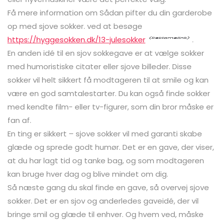
Få mere information om Sådan pifter du din garderobe
op med sjove sokker. ved at besøge
https://hyggesokken.dk/13-julesokker
.
En anden idé til en sjov sokkegave er at vælge sokker
med humoristiske citater eller sjove billeder. Disse
sokker vil helt sikkert få modtageren til at smile og kan
være en god samtalestarter. Du kan også finde sokker
med kendte film- eller tv-figurer, som din bror måske er
fan af.
En ting er sikkert – sjove sokker vil med garanti skabe
glæde og sprede godt humør. Det er en gave, der viser,
at du har lagt tid og tanke bag, og som modtageren
kan bruge hver dag og blive mindet om dig.
Så næste gang du skal finde en gave, så overvej sjove
sokker. Det er en sjov og anderledes gaveidé, der vil
bringe smil og glæde til enhver. Og hvem ved, måske