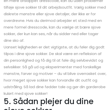
en mere afslappet dresscode, kan du uden problemer
tilføje sjove sokker til dit arbejdsoutfit. Vælg sokker med
diskrete mønstre eller sjove detaljer, der ikke er for
overdrevne. Hvis du derimod arbejder et sted med en
mere formel dresscode, kan du vælge at bære sjove
sokker, der kun kan ses, når du sidder ned eller tager
dine sko af.
Uanset lejligheden er det vigtigste, at du føler dig godt
tilpas i dine sjove sokker. De skal være en refleksion af
din personlighed og få dig til at føle dig selvbevidst og
selvsikker. Så gå ud og eksperimenter med forskellige
mønstre, farver og motiver – du vil blive overrasket over,
hvor meget sjove sokker kan forvandle dit outfit og
udstråling. Så lad dine fødder tale og gør din garderobe
kulørt med sjove sokker!
5. Sådan plejer du dine