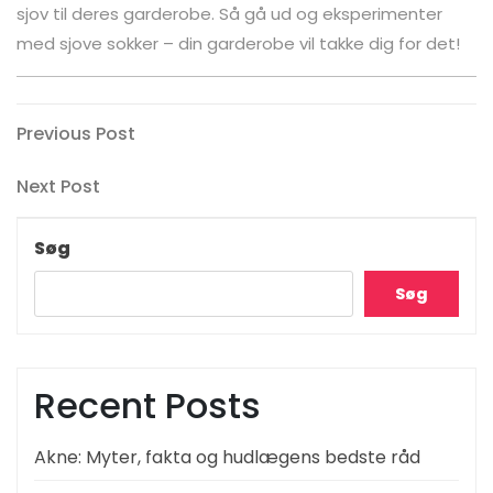
sjov til deres garderobe. Så gå ud og eksperimenter
med sjove sokker – din garderobe vil takke dig for det!
Indlægsnavigation
Previous
Previous Post
Post
Next
Next Post
Post
Søg
Søg
Recent Posts
Akne: Myter, fakta og hudlægens bedste råd