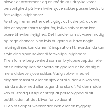
blevet et statement og en måde at udtrykke vores
personlighed på. Men hvilke sjove sokker passer bedst til
forskellige lejligheder?
Først og fremmest er det vigtigt at huske på, at der
ikke er nogen faste regler for, hvilke sokker man kan
bære til hvilken lejlighed. Det handler om at være modig
og tage chancer. Men hvis du gerne vil have nogle
retningslinjer, kan du her få inspiration til, hvordan du kan
style dine sjove sokker til forskellige lejligheder.
Til en formel begivenhed som en bryllupsreception eller
en fin middag kan det være en god idé at holde sig til
mere diskrete sjove sokker. Vælg sokker med et
elegant mønster eller en sjov detalje, der kun kan ses,
når du sidder ned eller tager dine sko af. På den måde
kan du stadig tilføje et strejf af personlighed til dit
outfit, uden at det bliver for voldsomt.
Til en afslappet weekendbrunch eller en hyggelig