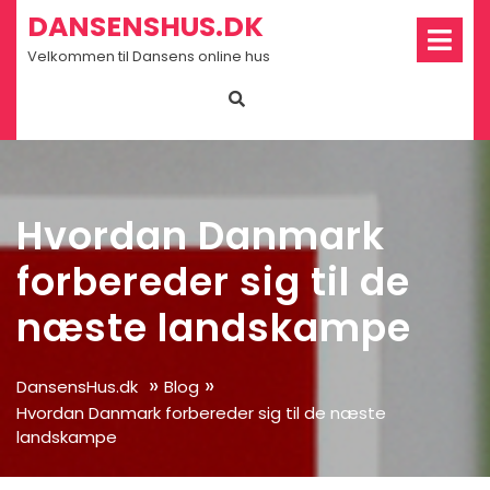
Skip
Op
DANSENSHUS.DK
Me
to
Velkommen til Dansens online hus
content
Hvordan Danmark
forbereder sig til de
næste landskampe
»
»
DansensHus.dk
Blog
Hvordan Danmark forbereder sig til de næste
landskampe