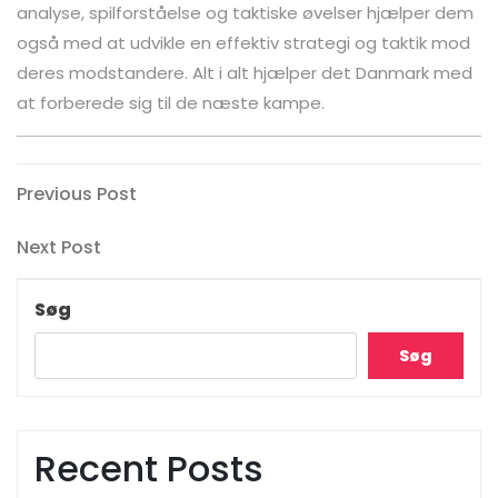
analyse, spilforståelse og taktiske øvelser hjælper dem
også med at udvikle en effektiv strategi og taktik mod
deres modstandere. Alt i alt hjælper det Danmark med
at forberede sig til de næste kampe.
Indlægsnavigation
Previous
Previous Post
Post
Next
Next Post
Post
Søg
Søg
Recent Posts