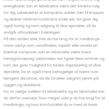
energibarer, kan et løbebælte være det bedste valg
for dig. Løbebælter er kompakte, sidder tæt til kroppen
og skaber minimal modstand under løb. De giver dig
også hurtig og nem adgang til dine ejendele, så du
undgår afbrydelser i træningen.
På den anden side, hvis du har brug for at medbringe
mere udstyr som vandflasker, tøjskift eller endda en
bærbar computer, kan en løbetaske være mere
hensigtsmæssig. Løbetasker har typisk flere lommer og
rum, der giver mulighed for bedre organisering af dine
ejendele. De er også mere behagelige at bære over
længere distancer, da de fordeler vægten jævnt på
ryggen og skuldrene.
For at vælge mellem et løbebælte og en løbetaske bør
du derfor overveje, hvor meget udstyr du har brug for at
medbringe, og hvor komfortabel du er med at have