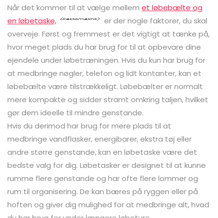
Når det kommer til at vælge mellem
et løbebælte og
en løbetaske,
er der nogle faktorer, du skal
overveje. Først og fremmest er det vigtigt at tænke på,
hvor meget plads du har brug for til at opbevare dine
ejendele under løbetræningen. Hvis du kun har brug for
at medbringe nøgler, telefon og lidt kontanter, kan et
løbebælte være tilstrækkeligt. Løbebælter er normalt
mere kompakte og sidder stramt omkring taljen, hvilket
gør dem ideelle til mindre genstande.
Hvis du derimod har brug for mere plads til at
medbringe vandflasker, energibarer, ekstra tøj eller
andre større genstande, kan en løbetaske være det
bedste valg for dig. Løbetasker er designet til at kunne
rumme flere genstande og har ofte flere lommer og
rum til organisering. De kan bæres på ryggen eller på
hoften og giver dig mulighed for at medbringe alt, hvad
du har brug for under længere løbeture.