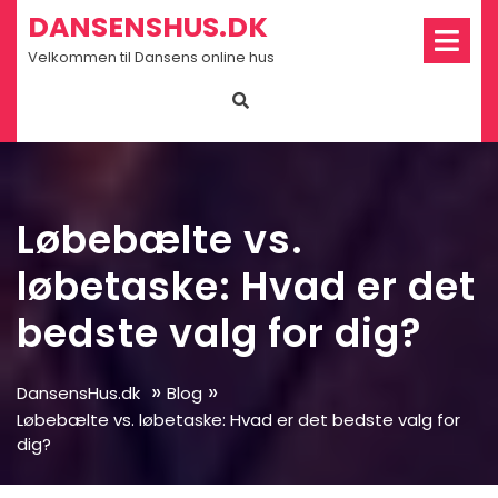
Skip
Op
DANSENSHUS.DK
Me
to
Velkommen til Dansens online hus
content
Løbebælte vs.
løbetaske: Hvad er det
bedste valg for dig?
»
»
DansensHus.dk
Blog
Løbebælte vs. løbetaske: Hvad er det bedste valg for
dig?