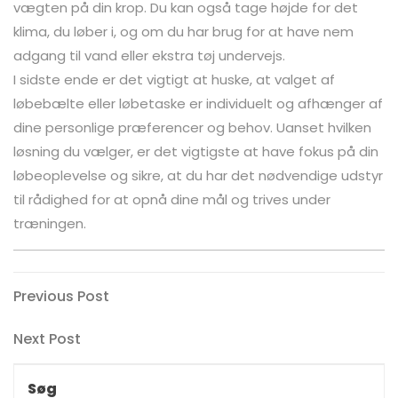
vægten på din krop. Du kan også tage højde for det
klima, du løber i, og om du har brug for at have nem
adgang til vand eller ekstra tøj undervejs.
I sidste ende er det vigtigt at huske, at valget af
løbebælte eller løbetaske er individuelt og afhænger af
dine personlige præferencer og behov. Uanset hvilken
løsning du vælger, er det vigtigste at have fokus på din
løbeoplevelse og sikre, at du har det nødvendige udstyr
til rådighed for at opnå dine mål og trives under
træningen.
Indlægsnavigation
Previous
Previous Post
Post
Next
Next Post
Post
Søg