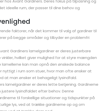
er hos Avant Gardiners. Deres fokus på tilpasning og
et ideelle rum, der passer til dine behov og
venlighed
ende faktorer, når det kommer til valg af gardiner til
erer på begge områder og tilbyder en problemfri
vant Gardiners lamelgardiner er deres justerbare
ige vinkler, hvilket giver mulighed for at styre mængden
eje lamellerne kan man opnå den ønskede balance
sær nyttigt i rum som stuer, hvor man ofte ønsker at
ed at man ønsker et behageligt lysindfald.
rs lamelgardiner er deres lette betjening. Gardinerne
justere lysindfaldet efter behov. Denne
inerne til forskellige situationer og tidspunkter på
lige lys, ved at trække gardinerne op og om