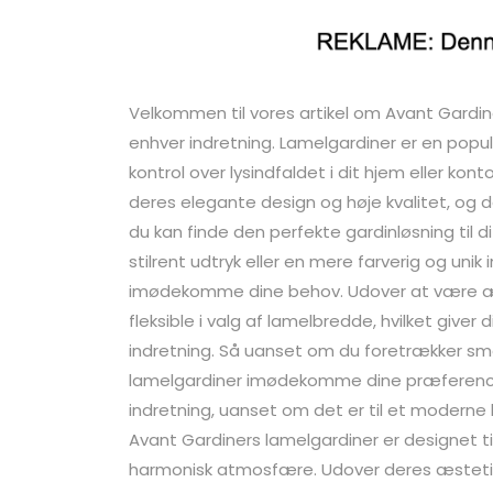
Velkommen til vores artikel om Avant Gardine
enhver indretning. Lamelgardiner er en popul
kontrol over lysindfaldet i dit hjem eller kon
deres elegante design og høje kvalitet, og de
du kan finde den perfekte gardinløsning til 
stilrent udtryk eller en mere farverig og unik
imødekomme dine behov. Udover at være æste
fleksible i valg af lamelbredde, hvilket giver
indretning. Så uanset om du foretrækker smal
lamelgardiner imødekomme dine præferencer.
indretning, uanset om det er til et moderne hje
Avant Gardiners lamelgardiner er designet ti
harmonisk atmosfære. Udover deres æstetis