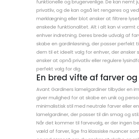
funktionelle og brugervenlige. De kan nemt 
privatliv, og de kan også let rengøres og ve
mørklægning eller blot ønsker at filtrere lyse
ønskede funktionalitet. Alt i alt kan vi varm
enhver indretning. Deres brede udvalg af far
skabe en gardinløsning, der passer perfekt ti
dem til et ideelt valg for enhver, der ønsker
ønsker at opnå privatliv eller regulere lysind
perfekt valg for dig.
En bred vifte af farver o
Avant Gardiners lamelgardiner tilbyder en im
giver mulighed for at skabe en unik og pers
minimalistisk stil med neutrale farver eller en
lamelgardiner, der passer til din smag og stil
Når det kommer til farvevalg, er der ingen b
væld af farver, lige fra klassiske nuancer som 