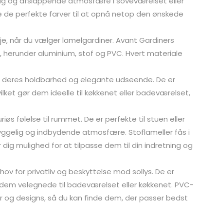
lig og afslappende atmosfære i soveværelset eller
finde de perfekte farver til at opnå netop den ønskede
eje, når du vælger lamelgardiner. Avant Gardiners
er, herunder aluminium, stof og PVC. Hvert materiale
f deres holdbarhed og elegante udseende. De er
ket gør dem ideelle til køkkenet eller badeværelset,
iøs følelse til rummet. De er perfekte til stuen eller
yggelig og indbydende atmosfære. Stoflameller fås i
r dig mulighed for at tilpasse dem til din indretning og
ehov for privatliv og beskyttelse mod sollys. De er
 dem velegnede til badeværelset eller køkkenet. PVC-
ver og designs, så du kan finde dem, der passer bedst