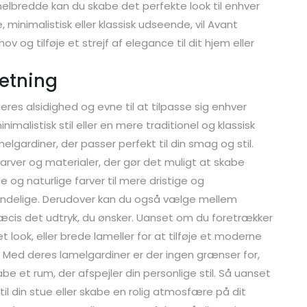
amelbredde kan du skabe det perfekte look til enhver
minimalistisk eller klassisk udseende, vil Avant
ov og tilføje et strejf af elegance til dit hjem eller
retning
res alsidighed og evne til at tilpasse sig enhver
malistisk stil eller en mere traditionel og klassisk
elgardiner, der passer perfekt til din smag og stil.
farver og materialer, der gør det muligt at skabe
 og naturlige farver til mere dristige og
endelige. Derudover kan du også vælge mellem
ræcis det udtryk, du ønsker. Uanset om du foretrækker
t look, eller brede lameller for at tilføje et moderne
. Med deres lamelgardiner er der ingen grænser for,
be et rum, der afspejler din personlige stil. Så uanset
til din stue eller skabe en rolig atmosfære på dit