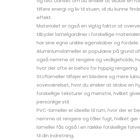
og rød. Uanset om du ønsker at skabe en ro
tilføre energi og liv til stuen, vil du kunne 
effekt.
Materialet er også en vigtig faktor at overv
tilbyder lamelgardiner i forskellige material
har sine egne unikke egenskaber og fordele.
Aluminiumslameller er populære på grund a
også nemme at rengøre og vedligeholde, hvil
hvor der ofte er behov for hyppig rengøring.
Stoflameller tilføjer en blødere og mere luksur
soveværelset, hvor du ønsker at skabe en h
forskellige teksturer og mønstre, hvilket give
personlige stil.
PVC-lameller er ideelle til rum, hvor der er b
nemme at rengøre og tåler fugt, hvilket gør
lameller fås også i en række forskellige far
til din indretning.