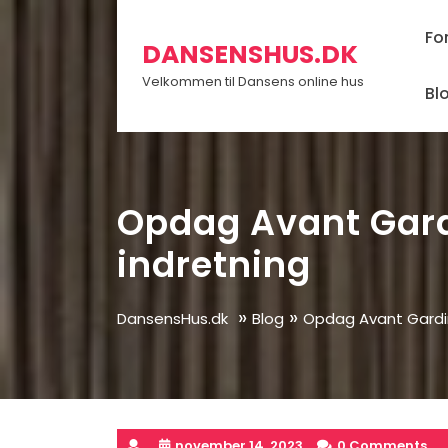
Skip
to
Fo
DANSENSHUS.DK
content
Velkommen til Dansens online hus
Bl
Opdag Avant Gardi
indretning
»
»
DansensHus.dk
Blog
Opdag Avant Gardin
november 14, 2023
0 Comments