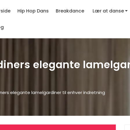
rside
Hip Hop Dans
Breakdance
Lær at danse
og
ners elegante lamelgard
ers elegante lamelgardiner til enhver indretning