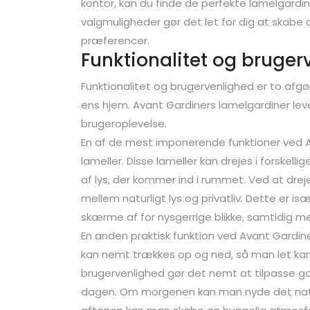
kontor, kan du finde de perfekte lamelgardin
valgmuligheder gør det let for dig at skabe d
præferencer.
Funktionalitet og bruger
Funktionalitet og brugervenlighed er to afgør
ens hjem. Avant Gardiners lamelgardiner lev
brugeroplevelse.
En af de mest imponerende funktioner ved A
lameller. Disse lameller kan drejes i forskell
af lys, der kommer ind i rummet. Ved at dr
mellem naturligt lys og privatliv. Dette er i
skærme af for nysgerrige blikke, samtidig m
En anden praktisk funktion ved Avant Gardine
kan nemt trækkes op og ned, så man let kan 
brugervenlighed gør det nemt at tilpasse gard
dagen. Om morgenen kan man nyde det natur