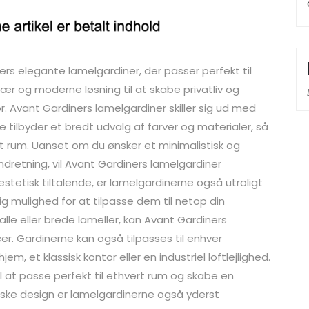
rs elegante lamelgardiner, der passer perfekt til
ær og moderne løsning til at skabe privatliv og
tor. Avant Gardiners lamelgardiner skiller sig ud med
 tilbyder et bredt udvalg af farver og materialer, så
dit rum. Uanset om du ønsker et minimalistisk og
 indretning, vil Avant Gardiners lamelgardiner
tisk tiltalende, er lamelgardinerne også utroligt
 dig mulighed for at tilpasse dem til netop din
le eller brede lameller, kan Avant Gardiners
 Gardinerne kan også tilpasses til enhver
m, et klassisk kontor eller en industriel loftlejlighed.
l at passe perfekt til ethvert rum og skabe en
ke design er lamelgardinerne også yderst