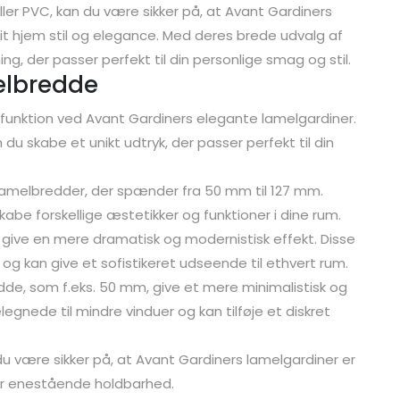
ler PVC, kan du være sikker på, at Avant Gardiners
e dit hjem stil og elegance. Med deres brede udvalg af
ng, der passer perfekt til din personlige smag og stil.
melbredde
glefunktion ved Avant Gardiners elegante lamelgardiner.
du skabe et unikt udtryk, der passer perfekt til din
 lamelbredder, der spænder fra 50 mm til 127 mm.
skabe forskellige æstetikker og funktioner i dine rum.
 give en mere dramatisk og modernistisk effekt. Disse
r og kan give et sofistikeret udseende til ethvert rum.
de, som f.eks. 50 mm, give et mere minimalistisk og
egnede til mindre vinduer og kan tilføje et diskret
u være sikker på, at Avant Gardiners lamelgardiner er
 har enestående holdbarhed.