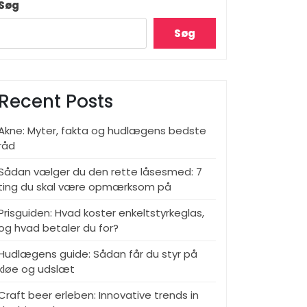
Søg
Søg
Recent Posts
Akne: Myter, fakta og hudlægens bedste
råd
Sådan vælger du den rette låsesmed: 7
ting du skal være opmærksom på
Prisguiden: Hvad koster enkeltstyrkeglas,
og hvad betaler du for?
Hudlægens guide: Sådan får du styr på
kløe og udslæt
Craft beer erleben: Innovative trends in