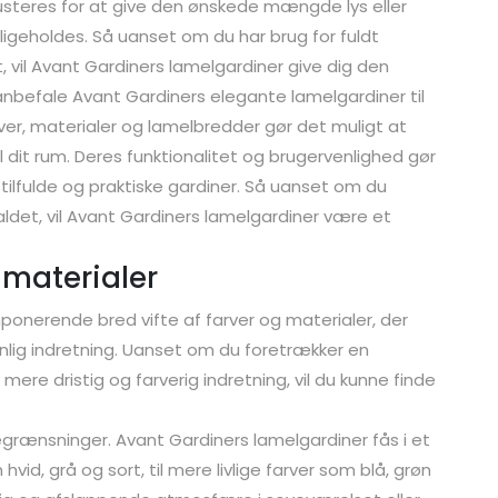
justeres for at give den ønskede mængde lys eller
dligeholdes. Så uanset om du har brug for fuldt
t, vil Avant Gardiners lamelgardiner give dig den
t anbefale Avant Gardiners elegante lamelgardiner til
ver, materialer og lamelbredder gør det muligt at
l dit rum. Deres funktionalitet og brugervenlighed gør
 stilfulde og praktiske gardiner. Så uanset om du
faldet, vil Avant Gardiners lamelgardiner være et
g materialer
ponerende bred vifte af farver og materialer, der
onlig indretning. Uanset om du foretrækker en
 mere dristig og farverig indretning, vil du kunne finde
.
egrænsninger. Avant Gardiners lamelgardiner fås i et
hvid, grå og sort, til mere livlige farver som blå, grøn