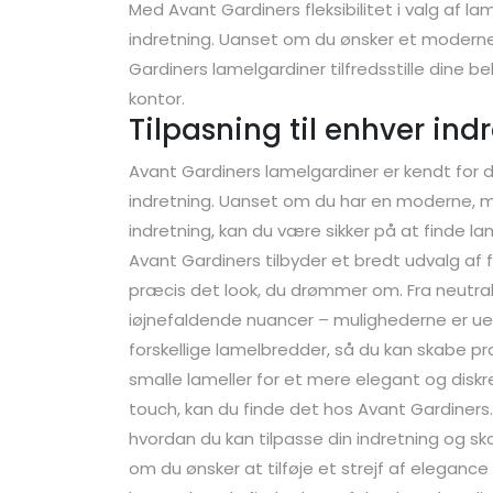
Med Avant Gardiners fleksibilitet i valg af l
indretning. Uanset om du ønsker et moderne, 
Gardiners lamelgardiner tilfredsstille dine beh
kontor.
Tilpasning til enhver ind
Avant Gardiners lamelgardiner er kendt for de
indretning. Uanset om du har en moderne, mini
indretning, kan du være sikker på at finde lam
Avant Gardiners tilbyder et bredt udvalg af 
præcis det look, du drømmer om. Fra neutrale
iøjnefaldende nuancer – mulighederne er u
forskellige lamelbredder, så du kan skabe p
smalle lameller for et mere elegant og diskre
touch, kan du finde det hos Avant Gardiners
hvordan du kan tilpasse din indretning og ska
om du ønsker at tilføje et strejf af elegance 