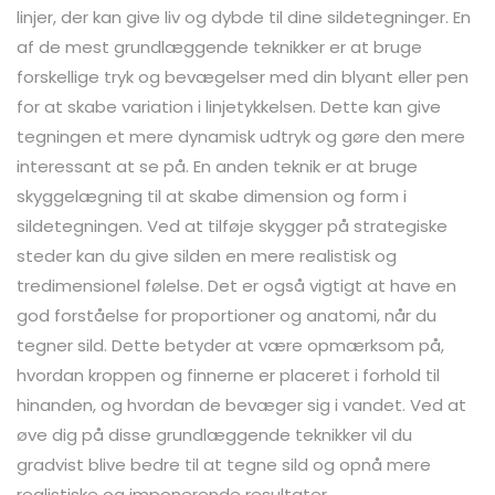
linjer, der kan give liv og dybde til dine sildetegninger. En
af de mest grundlæggende teknikker er at bruge
forskellige tryk og bevægelser med din blyant eller pen
for at skabe variation i linjetykkelsen. Dette kan give
tegningen et mere dynamisk udtryk og gøre den mere
interessant at se på. En anden teknik er at bruge
skyggelægning til at skabe dimension og form i
sildetegningen. Ved at tilføje skygger på strategiske
steder kan du give silden en mere realistisk og
tredimensionel følelse. Det er også vigtigt at have en
god forståelse for proportioner og anatomi, når du
tegner sild. Dette betyder at være opmærksom på,
hvordan kroppen og finnerne er placeret i forhold til
hinanden, og hvordan de bevæger sig i vandet. Ved at
øve dig på disse grundlæggende teknikker vil du
gradvist blive bedre til at tegne sild og opnå mere
realistiske og imponerende resultater.