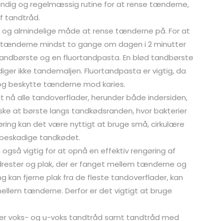
undig og regelmæssig rutine for at rense tænderne,
f tandtråd.
og almindelige måde at rense tænderne på. For at
 tænderne mindst to gange om dagen i 2 minutter
tandbørste og en fluortandpasta. En blød tandbørste
r ikke tandemaljen. Fluortandpasta er vigtig, da
 og beskytte tænderne mod karies.
t nå alle tandoverflader, herunder både indersiden,
ske at børste langs tandkødsranden, hvor bakterier
øring kan det være nyttigt at bruge små, cirkulære
 beskadige tandkødet.
også vigtig for at opnå en effektiv rengøring af
drester og plak, der er fanget mellem tænderne og
kan fjerne plak fra de fleste tandoverflader, kan
llem tænderne. Derfor er det vigtigt at bruge
under voks- og u-voks tandtråd samt tandtråd med