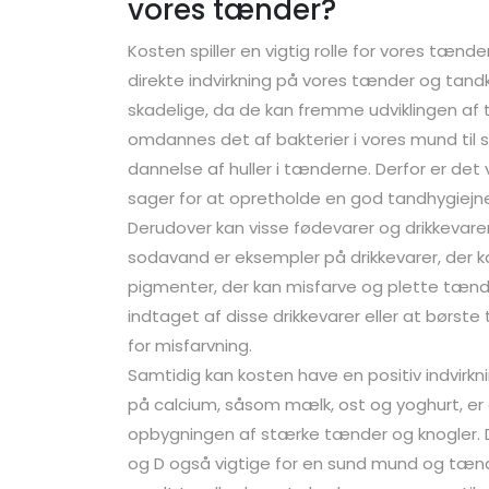
vores tænder?
Kosten spiller en vigtig rolle for vores tænd
direkte indvirkning på vores tænder og tandk
skadelige, da de kan fremme udviklingen af t
omdannes det af bakterier i vores mund til s
dannelse af huller i tænderne. Derfor er de
sager for at opretholde en god tandhygiejn
Derudover kan visse fødevarer og drikkevare
sodavand er eksempler på drikkevarer, der ka
pigmenter, der kan misfarve og plette tænd
indtaget af disse drikkevarer eller at børst
for misfarvning.
Samtidig kan kosten have en positiv indvirkn
på calcium, såsom mælk, ost og yoghurt, er g
opbygningen af stærke tænder og knogler. D
og D også vigtige for en sund mund og tænd