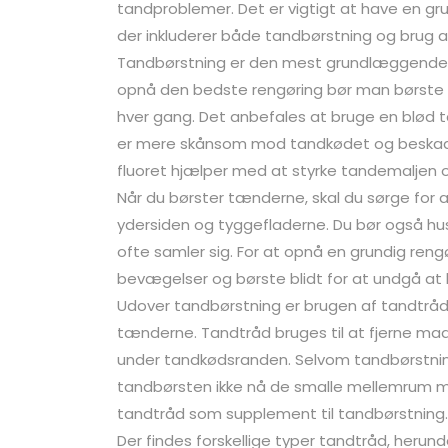
tandproblemer. Det er vigtigt at have en gr
der inkluderer både tandbørstning og brug a
Tandbørstning er den mest grundlæggende 
opnå den bedste rengøring bør man børste
hver gang. Det anbefales at bruge en blød 
er mere skånsom mod tandkødet og beskadige
fluoret hjælper med at styrke tandemaljen
Når du børster tænderne, skal du sørge for a
ydersiden og tyggefladerne. Du bør også hu
ofte samler sig. For at opnå en grundig reng
bevægelser og børste blidt for at undgå at
Udover tandbørstning er brugen af tandtråd 
tænderne. Tandtråd bruges til at fjerne ma
under tandkødsranden. Selvom tandbørstning 
tandbørsten ikke nå de smalle mellemrum me
tandtråd som supplement til tandbørstning.
Der findes forskellige typer tandtråd, her