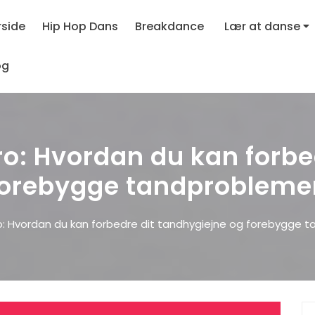
rside
Hip Hop Dans
Breakdance
Lær at danse
og
o: Hvordan du kan forbe
forebygge tandprobleme
 Hvordan du kan forbedre dit tandhygiejne og forebygge 