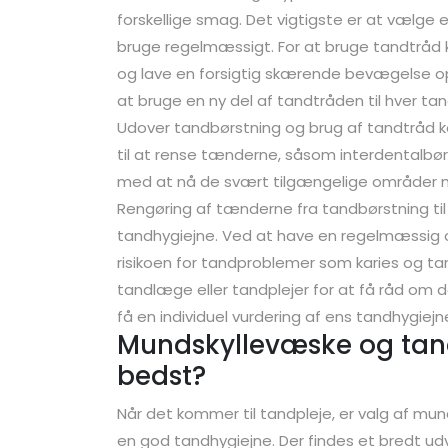
forskellige smag. Det vigtigste er at vælge
bruge regelmæssigt. For at bruge tandtråd
og lave en forsigtig skærende bevægelse op
at bruge en ny del af tandtråden til hver ta
Udover tandbørstning og brug af tandtråd k
til at rense tænderne, såsom interdentalbørs
med at nå de svært tilgængelige områder m
Rengøring af tænderne fra tandbørstning ti
tandhygiejne. Ved at have en regelmæssig 
risikoen for tandproblemer som karies og t
tandlæge eller tandplejer for at få råd om
få en individuel vurdering af ens tandhygiejn
Mundskyllevæske og tand
bedst?
Når det kommer til tandpleje, er valg af mu
en god tandhygiejne. Der findes et bredt u