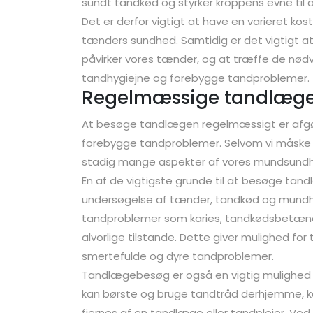
sundt tandkød og styrker kroppens evne til
Det er derfor vigtigt at have en varieret kos
tænders sundhed. Samtidig er det vigtigt 
påvirker vores tænder, og at træffe de nødv
tandhygiejne og forebygge tandproblemer.
Regelmæssige tandlægebe
At besøge tandlægen regelmæssigt er afgø
forebygge tandproblemer. Selvom vi måske 
stadig mange aspekter af vores mundsundh
En af de vigtigste grunde til at besøge tan
undersøgelse af tænder, tandkød og mundh
tandproblemer som karies, tandkødsbetændels
alvorlige tilstande. Dette giver mulighed for
smertefulde og dyre tandproblemer.
Tandlægebesøg er også en vigtig mulighed f
kan børste og bruge tandtråd derhjemme, ka
fjernes af en tandlæge eller tandplejer. Ved 