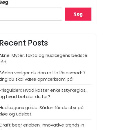
Søg
Søg
Recent Posts
Akne: Myter, fakta og hudlægens bedste
råd
Sådan vælger du den rette låsesmed: 7
ting du skal være opmærksom på
Prisguiden: Hvad koster enkeltstyrkeglas,
og hvad betaler du for?
Hudlægens guide: Sådan får du styr på
kløe og udslæt
Craft beer erleben: Innovative trends in