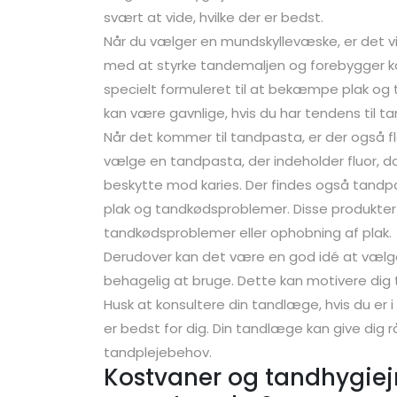
svært at vide, hvilke der er bedst.
Når du vælger en mundskyllevæske, er det vig
med at styrke tandemaljen og forebygger ka
specielt formuleret til at bekæmpe plak og 
kan være gavnlige, hvis du har tendens til 
Når det kommer til tandpasta, er der også fle
vælge en tandpasta, der indeholder fluor, d
beskytte mod karies. Der findes også tandpa
plak og tandkødsproblemer. Disse produkter 
tandkødsproblemer eller ophobning af plak.
Derudover kan det være en god idé at væl
behagelig at bruge. Dette kan motivere dig 
Husk at konsultere din tandlæge, hvis du er 
er bedst for dig. Din tandlæge kan give dig r
tandplejebehov.
Kostvaner og tandhygiej