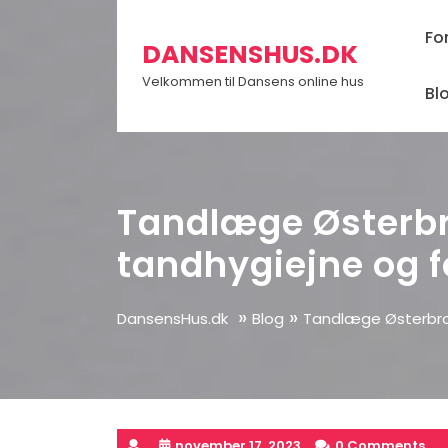
Skip
to
Fo
DANSENSHUS.DK
content
Velkommen til Dansens online hus
Bl
Tandlæge Østerbr
tandhygiejne og 
»
»
DansensHus.dk
Blog
Tandlæge Østerbro:
november 17, 2023
0 Comments