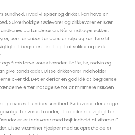
ers sundhed. Hvad vi spiser og drikker, kan have en
ød. Sukkerholdige fødevarer og drikkevarer er især
andkaries og tanderosion. Når vi indtager sukker,
yrer, som angriber tandens emalje og kan føre til
t vigtigt at begrænse indtaget af sukker og søde
e.
r også misfarve vores tænder. Kaffe, te, rødvin og
n give tandskader. Disse drikkevarer indeholder
erne over tid. Det er derfor en god idé at begrænse
e tænderne efter indtagelse for at minimere risikoen
ing på vores tænders sundhed. Fødevarer, der er rige
avnlige for vores tænder, da calcium er vigtigt for
erudover er fødevarer med højt indhold af vitamin C
er. Disse vitaminer hjælper med at opretholde et