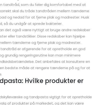
 en tandtråd, som du føler dig komfortabel med at
 korrekt skal du tråde tandtråden mellem tænderne
ad og nedad for at fjerne plak og madrester. Husk
nd, så du undgår at sprede bakterier.
an det også være nyttigt at bruge andre redskaber
ter eller tandstikker. Disse redskaber kan hjælpe
ellem tænderne og fjerne plak og madrester.
l tandtråd er afgørende for at opretholde en god
og grundig rengøringsrutine kan man minimere
andkødsbetændelse. Det anbefales at konsultere en
 den bedste måde at rengøre tænderne på og for at
e.
pasta: Hvilke produkter er
ndskyllevæske og tandpasta vigtigt for at opretholde
dvalg af produkter på markedet, og det kan være