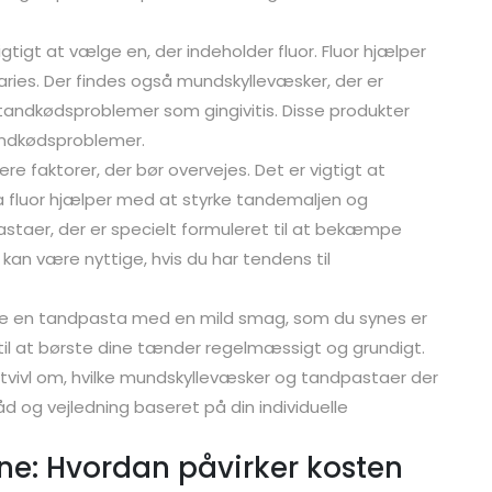
tigt at vælge en, der indeholder fluor. Fluor hjælper
ries. Der findes også mundskyllevæsker, der er
tandkødsproblemer som gingivitis. Disse produkter
tandkødsproblemer.
re faktorer, der bør overvejes. Det er vigtigt at
a fluor hjælper med at styrke tandemaljen og
staer, der er specielt formuleret til at bekæmpe
kan være nyttige, hvis du har tendens til
ge en tandpasta med en mild smag, som du synes er
til at børste dine tænder regelmæssigt og grundigt.
i tvivl om, hvilke mundskyllevæsker og tandpastaer der
åd og vejledning baseret på din individuelle
ne: Hvordan påvirker kosten