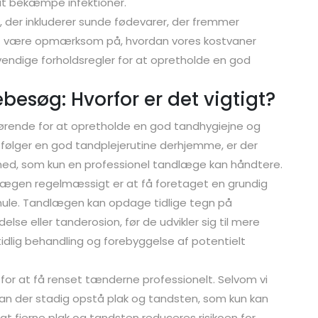
 at bekæmpe infektioner.
t, der inkluderer sunde fødevarer, der fremmer
at være opmærksom på, hvordan vores kostvaner
endige forholdsregler for at opretholde en god
søg: Hvorfor er det vigtigt?
rende for at opretholde en god tandhygiejne og
følger en god tandplejerutine derhjemme, er der
ed, som kun en professionel tandlæge kan håndtere.
dlægen regelmæssigt er at få foretaget en grundig
ule. Tandlægen kan opdage tidlige tegn på
e eller tanderosion, før de udvikler sig til mere
 tidlig behandling og forebyggelse af potentielt
or at få renset tænderne professionelt. Selvom vi
n der stadig opstå plak og tandsten, som kun kan
at fjerne plak og tandsten reduceres risikoen for